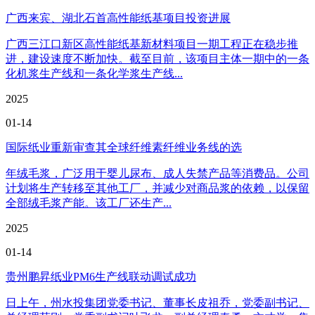
广西来宾、湖北石首高性能纸基项目投资进展
广西三江口新区高性能纸基新材料项目一期工程正在稳步推
进，建设速度不断加快。截至目前，该项目主体一期中的一条
化机浆生产线和一条化学浆生产线...
2025
01-14
国际纸业重新审查其全球纤维素纤维业务线的选
年绒毛浆，广泛用于婴儿尿布、成人失禁产品等消费品。公司
计划将生产转移至其他工厂，并减少对商品浆的依赖，以保留
全部绒毛浆产能。该工厂还生产...
2025
01-14
贵州鹏昇纸业PM6生产线联动调试成功
日上午，州水投集团党委书记、董事长皮祖乔，党委副书记、