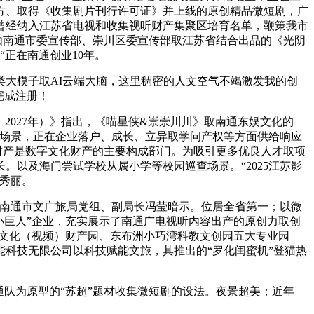
方、取得《收集剧片刊行许可证》并上线的原创精品微短剧，广
园曾经纳入江苏省电视和收集视听财产集聚区培育名单，鞭策我市
由南通市委宣传部、崇川区委宣传部取江苏省结合出品的《光阴
正在南通创业10年。
大模子取AI云端大脑，这里稠密的人文空气不竭激发我的创
完成注册！
2027年）》指出，《喵星侠&崇崇川川》取南通东娱文化的
旅场景，正在企业落户、成长、立异取学问产权等方面供给响应
财产是数字文化财产的主要构成部门。为吸引更多优良人才取项
以及海门尝试学校从属小学等校园巡查场景。“2025江苏影
秀丽。
”南通市文广旅局党组、副局长冯莹暗示。位居全省第一；以微
小巨人”企业，充实展示了南通广电视听内容出产的原创力取创
字文化（视频）财产园、东布洲小巧湾科教文创园五大专业园
能科技无限公司以科技赋能文旅，其推出的“罗化闺蜜机”登猫热
队为原型的“苏超”题材收集微短剧的设法。夜景超美；近年