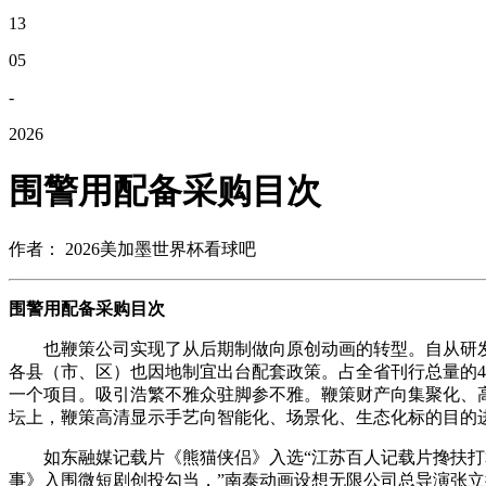
13
05
-
2026
围警用配备采购目次
作者： 2026美加墨世界杯看球吧
围警用配备采购目次
也鞭策公司实现了从后期制做向原创动画的转型。自从研发悬
各县（市、区）也因地制宜出台配套政策。占全省刊行总量的49.
一个项目。吸引浩繁不雅众驻脚参不雅。鞭策财产向集聚化、高
坛上，鞭策高清显示手艺向智能化、场景化、生态化标的目的
如东融媒记载片《熊猫侠侣》入选“江苏百人记载片搀扶打算
事》入围微短剧创投勾当，”南泰动画设想无限公司总导演张立衍