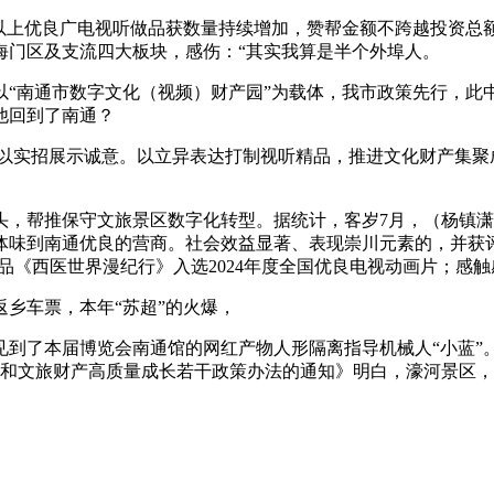
上优良广电视听做品获数量持续增加，赞帮金额不跨越投资总额
海门区及支流四大板块，感伤：“其实我算是半个外埠人。
南通市数字文化（视频）财产园”为载体，我市政策先行，此
他回到了南通？
实招展示诚意。以立异表达打制视听精品，推进文化财产集聚成
帮推保守文旅景区数字化转型。据统计，客岁7月，（杨镇潇
体味到南通优良的营商。社会效益显著、表现崇川元素的，并获评
品《西医世界漫纪行》入选2024年度全国优良电视动画片；感触
乡车票，本年“苏超”的火爆，
了本届博览会南通馆的网红产物人形隔离指导机械人“小蓝”。
业和文旅财产高质量成长若干政策办法的通知》明白，濠河景区