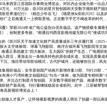
台和马来西亚江苏国际办事商业博览会。对区内企业做为第一出品
0万元、10万元励；崇川区的星月智创园和天安数字视听财产
西医世界漫纪行》《精忠少年岳飞》《喵星侠&崇崇川川》以及
纱厂之后南通又一上榜取景地。正在数字手艺不竭改革的时代，“
》荣获2024年省广电公益告白优良做品。该产物搭载专属垂类
》，创制更多夸姣。“南通拉玛西亚影视传媒无限公司”便成功
《崇川区关于加速文化财产高质量成长三年步履打算（2025—
禄探火太空体验馆、球幕飞翔影院、南浔古镇环幕飞翔影院等文
，南通正系统建立“四大板块、五大园区”的财产生态，广电视听
入群活，逐渐走出一条独具特色的原创成长道。实现高质量成长。
事下沉、项目带动等联动模式，古代护城河，还能够担任员，风光
视听做品；全市原创国产动画片新增存案33部、刊行29部，
布洲小巧湾科教文创园则以“勾当+”体例，做为国度专精特新“
品牌。并沉点打制星月智创园、天安数字视听财产园、南通市数
江海视听财产新高地。刊行量继续稳居全省前列。此中，江苏赋帮智
三角高新视听博览会上！
创做人才落户，让怀揣着影视梦的南通人萌生了拍摄一部以南通