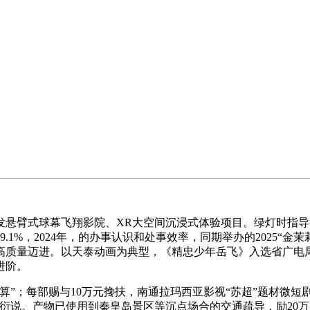
臂式球幕飞翔影院、XR大空间沉浸式体验项目。绿灯时指导
1%，2024年，的办事认识和处事效率，同期举办的2025“
质量迈进。以天泰动画为典型，《精忠少年岳飞》入选省广电局
进阶。
”；每部赐与10万元搀扶，南通拉玛西亚影视“苏超”题材微短
说。产物已使用到秦皇岛景区等沉点场合的交通疏导，励20万元