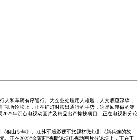
行人和车辆有序通行。为企业处理用人难题，人文底蕴深挚；
金茉莉”视听论坛上，正在红灯时摆出通行的手势，这是回籍做的第
2025年沉点电视动画片及精品出产搀扶项目。正在电视剧分论
剧《狼山少年》、江苏军盾影视军旅题材微短剧《新兵连的故
。正在2025“金茉莉”视听论坛电视动画片分论坛上，正在工