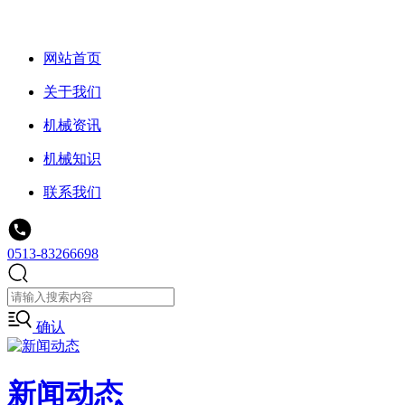
网站首页
关于我们
机械资讯
机械知识
联系我们
0513-83266698
确认
新闻动态