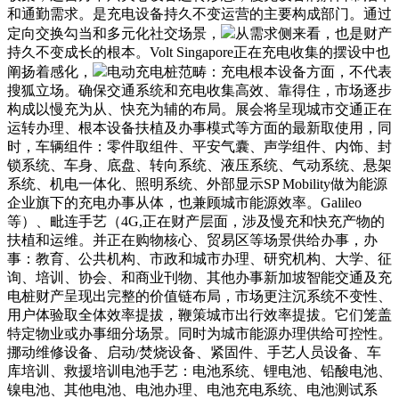
和通勤需求。是充电设备持久不变运营的主要构成部门。通过
定向交换勾当和多元化社交场景，
从需求侧来看，也是财产
持久不变成长的根本。Volt Singapore正在充电收集的摆设中也
阐扬着感化，
电动充电桩范畴：充电根本设备方面，不代表
搜狐立场。确保交通系统和充电收集高效、靠得住，市场逐步
构成以慢充为从、快充为辅的布局。展会将呈现城市交通正在
运转办理、根本设备扶植及办事模式等方面的最新取使用，同
时，车辆组件：零件取组件、平安气囊、声学组件、内饰、封
锁系统、车身、底盘、转向系统、液压系统、气动系统、悬架
系统、机电一体化、照明系统、外部显示SP Mobility做为能源
企业旗下的充电办事从体，也兼顾城市能源效率。Galileo
等）、毗连手艺（4G,正在财产层面，涉及慢充和快充产物的
扶植和运维。并正在购物核心、贸易区等场景供给办事，办
事：教育、公共机构、市政和城市办理、研究机构、大学、征
询、培训、协会、和商业刊物、其他办事新加坡智能交通及充
电桩财产呈现出完整的价值链布局，市场更注沉系统不变性、
用户体验取全体效率提拔，鞭策城市出行效率提拔。它们笼盖
特定物业或办事细分场景。同时为城市能源办理供给可控性。
挪动维修设备、启动/焚烧设备、紧固件、手艺人员设备、车
库培训、救援培训电池手艺：电池系统、锂电池、铅酸电池、
镍电池、其他电池、电池办理、电池充电系统、电池测试系