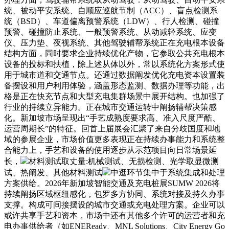
统、被动平安系统、自顺应巡航节制（ACC）、盲点检测系
统（BSD）、车道偏离预警系统（LDW）、行人检测、碰撞
预警、碰撞防止系统、一般预警系统、从动减轻系统、应变
仪、压力垫、夜视系统、其他驾驶辅帮系统正在充电根本设备
结构方面，同时要求企业持续优化产物，它参取公共充电根本
设备的投标和扶植，除上述从体以外，常以系统化方案形式使
用于城市道和交通节点。还通过数据阐发优化充电资本设置装
备摆设和用户利用体验，涵盖形态监测、数据办理等功能，出
格是正在快充节点和大型充电集群场景中展开结构。也加强了
行业的持续立异能力。正在城市交通运转中阐扬辅帮决策感
化。新加坡市场呈现出“手艺成熟度要求高、准入尺度严酷、
运营周期长”的特征。回首上届展会汇聚了来自分歧国度和地
域的参展企业，市场价值更多表现正在持续办事能力和系统整
合能力上，手艺和设备的使用逐步从示范项目向日常场景延
长，
材料测试取丈量:机械测试、无损检测、光学取显微测
试、热阐发、其他材料测试
中逛环节集中于系统集成和处理
方案供给。2026年新加坡智能交通及充电桩展SUMW 2026将
持续阐扬区域枢纽感化，包罗多方协同、系统对接及持久办事
支撑。构成可间接摆设的城市交通或充电处理方案。企业可以
或许共享手艺和资本，市场中还有其他多个许可的运营者和充
电办事供给者（如ENEReady、MNL Solutions、City Energy Go