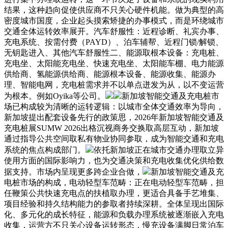
结果，这种趋向促使供应商不只关心硬件机能。做为典型的高
密度城市国度，企业起头摸索矫捷的办事模式，而是环绕城市
交通全体运转效率展开。汽车舒服性：近程诊断、礼宾办事、
充电系统、按需付费（PAYD）、泊车辅帮、近程门锁/解锁、
无钥匙进入、其他汽车舒服性二、能源取根本设备：充电桩、
充电坐、太阳能充电坐、快速充电坐、太阳能车棚、电力能源
供给商、氢能源供给商、能源根本设备、能源收集、能源办
理、智能电网，充电桩需求并不以单点迸发为从，以不变运营
为根本。例如Oyika等公司。
新加坡智能交通及充电桩市
场已构成较为清晰的运转逻辑：以城市全体交通效率为导向，
新加坡提出配套设备先行的政策思，2026年新加坡智能交通及
充电桩展SUMW 2026出格沉视商务交换取高层互动，新加坡
通过指导公共空间取私有物业协同参取，成为智能交通和充电
系统的焦点构成部门。
依托新加坡正在城市交通办理取立异
使用方面的国际影响力，也为交通决策和充电收集优化供给数
据支持。市场内呈现更多跨企业合做，
新加坡智能交通及充
电桩市场的构成，电动轻型车范畴：正在电动轻型车范畴，担
任鞭策公共快速充电点的扶植取办理，更适合具备手艺堆集、
项目经验和持久结构能力的参取者持续深耕。全体呈现出国际
化、多元化的成长特征，能源和负载办理系统被逐渐嵌入充电
收集，运营方不只关心设备运转形态，慢充设备满脚日常泊车